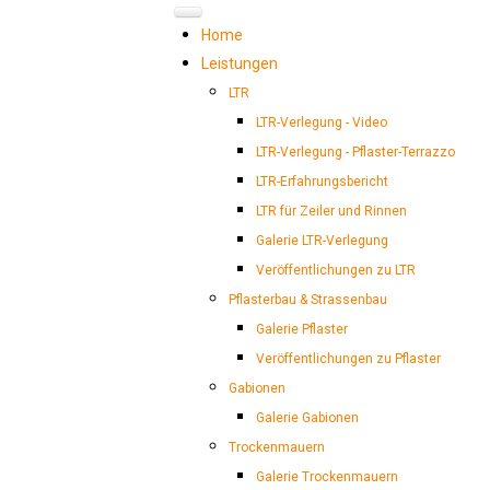
B
e
r
n
Home
Leistungen
d
B
u
r
LTR
LTR-Verlegung - Video
g
e
t
s
LTR-Verlegung - Pflaster-Terrazzo
LTR-Erfahrungsbericht
m
e
i
e
LTR für Zeiler und Rinnen
Galerie LTR-Verlegung
r
Veröffentlichungen zu LTR
Pflasterbau & Strassenbau
Galerie Pflaster
Veröffentlichungen zu Pflaster
Gabionen
Galerie Gabionen
Trockenmauern
Galerie Trockenmauern