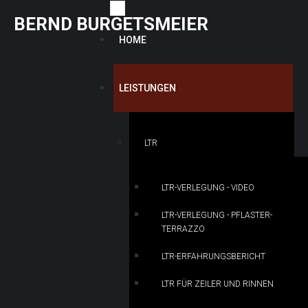
B
E
R
N
D
B
U
R
G
E
T
S
M
E
I
E
R
HOME
LEISTUNGEN
LTR
LTR-VERLEGUNG - VIDEO
LTR-VERLEGUNG - PFLASTER-
TERRAZZO
LTR-ERFAHRUNGSBERICHT
LTR FÜR ZEILER UND RINNEN