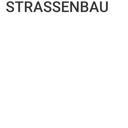
STRASSENBAU
MEINE
GUTACHTEN
EXPERTISE
ODER
UND
MÜNDLICHE
BERATUNG
AUSKUNFT
IM
PFLASTERBAU
Baubegleitende Beratung